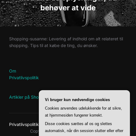
behøver at vide
Shopping-susanne: Levering af indhold om alt relateret til
shopping. Tips til at købe de ting, du ønsker.
Om
Privatlivspolitik
Artikler på Shopping-Susanne
Vi bruger kun nødvendige cookies
Cookies anvendes udelukkende for at sikre,
at hjemmesiden fungerer korrekt.
Disse cookies sættes af os og slettes
Privatlivspolitik
automatisk, når din session slutter eller efter
Copyright © 2026 Shopping-Susanne