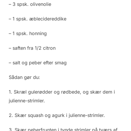
– 3 spsk. olivenolie
– 1 spsk. æblecidereddike
– 1 spsk. honning
– saften fra 1/2 citron
– salt og peber efter smag
Sådan gør du:
1. Skræl gulerødder og rødbede, og skær dem i
julienne-strimler.
2. Skær squash og agurk i julienne-strimler.
3. Skær peberfrugten i tynde strimler på tværs af