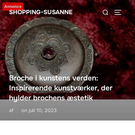
Videre
Annonce
Søg
SHOPPING-SUSANNE
til
SLÅ NA
efter:
indhold
Broche i kunstens verden:
Inspirerende kunstværker, der
hylder brochens æstetik
Udgivet
af
on
juli 10, 2023
d.