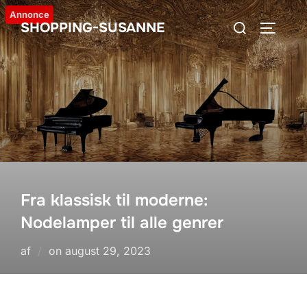
Videre
Annonce
Søg
SHOPPING-SUSANNE
til
SLÅ NA
efter:
indhold
Fra klassisk til moderne:
Nodelamper til alle genrer
Udgivet
af
on
august 29, 2023
d.