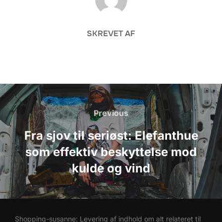
SKREVET AF
Indlægsnavigation
Previous
Previous
Fra sjov til seriøst: Elefanthue
som effektiv beskyttelse mod
kulde og vind
Shopping-susanne: Levering af indhold om alt relateret til