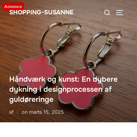
Videre
Annonce
Søg
SHOPPING-SUSANNE
til
SLÅ NA
efter:
indhold
Håndværk og kunst: En dybere
dykning i designprocessen af
guldøreringe
Udgivet
af
on
marts 15, 2025
d.