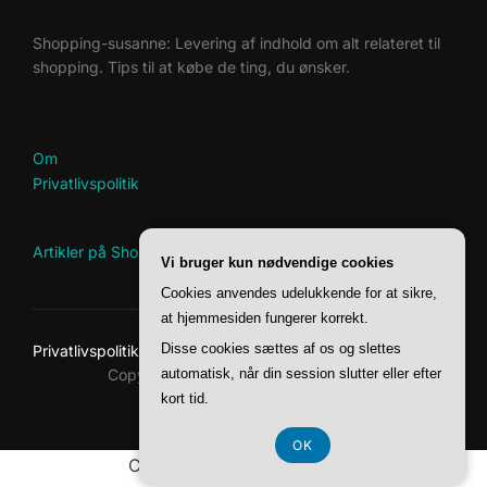
Shopping-susanne: Levering af indhold om alt relateret til
shopping. Tips til at købe de ting, du ønsker.
Om
Privatlivspolitik
Artikler på Shopping-Susanne
Vi bruger kun nødvendige cookies
Cookies anvendes udelukkende for at sikre,
at hjemmesiden fungerer korrekt.
Disse cookies sættes af os og slettes
Privatlivspolitik
Copyright © 2026 Shopping-Susanne
automatisk, når din session slutter eller efter
kort tid.
Inspiro Theme
af
WPZOOM
OK
CVR-Nummer DK-37407739