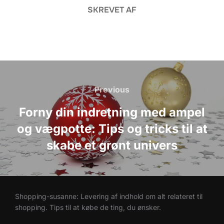
SKREVET AF
Indlægsnavigation
Previous
Previous
Forny din indretning med ampel
og vægpotte: Tips og tricks til at
skabe et grønt univers
Shopping-susanne: Levering af indhold om alt relateret til
shopping. Tips til at købe de ting, du ønsker.