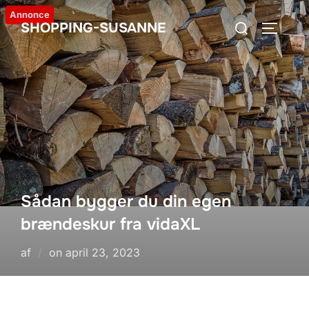
Videre
Annonce
Søg
SHOPPING-SUSANNE
til
SLÅ NA
efter:
indhold
Sådan bygger du din egen
brændeskur fra vidaXL
Udgivet
af
on
april 23, 2023
d.