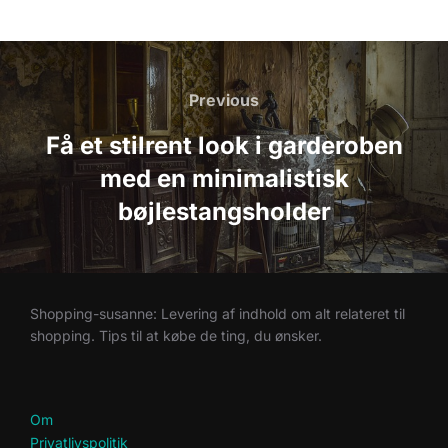
Indlægsnavigation
Previous
Previous
Få et stilrent look i garderoben
med en minimalistisk
bøjlestangsholder
Shopping-susanne: Levering af indhold om alt relateret til
shopping. Tips til at købe de ting, du ønsker.
Om
Privatlivspolitik