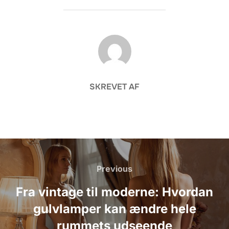
FORFATTER
SKREVET AF
Indlægsnavigation
Previous
Previous
Fra vintage til moderne: Hvordan
gulvlamper kan ændre hele
rummets udseende