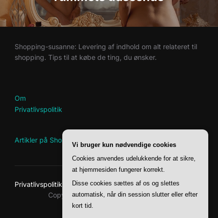
Shopping-susanne: Levering af indhold om alt relateret til
shopping. Tips til at købe de ting, du ønsker.
Om
Privatlivspolitik
Artikler på Shopping-Susanne
Vi bruger kun nødvendige cookies
Cookies anvendes udelukkende for at sikre,
at hjemmesiden fungerer korrekt.
Disse cookies sættes af os og slettes
Privatlivspolitik
Copyright © 2026 Shopping-Susanne
automatisk, når din session slutter eller efter
kort tid.
Inspiro Theme
af
WPZOOM