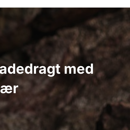
Badedragt med
lær