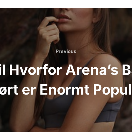
Previous
Previous
il Hvorfor Arena’s 
ørt er Enormt Popu