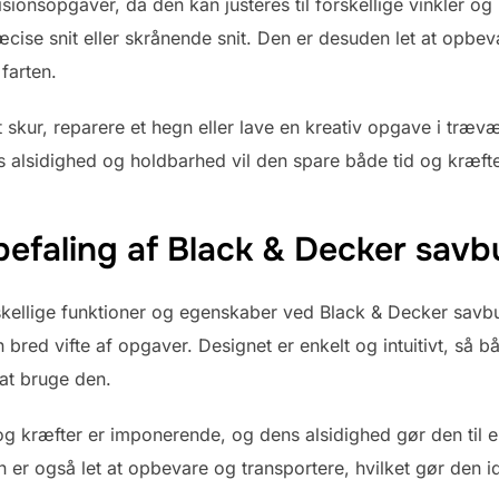
sionsopgaver, da den kan justeres til forskellige vinkler o
æcise snit eller skrånende snit. Den er desuden let at opbe
farten.
skur, reparere et hegn eller lave en kreativ opgave i træ
 alsidighed og holdbarhed vil den spare både tid og kræfter
befaling af Black & Decker savb
kellige funktioner og egenskaber ved Black & Decker savbukk
en bred vifte af opgaver. Designet er enkelt og intuitivt, så 
at bruge den.
og kræfter er imponerende, og dens alsidighed gør den til e
en er også let at opbevare og transportere, hvilket gør den 