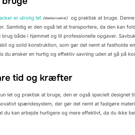
t bruge
ker er utrolig let
og praktisk at bruge. Denne
ter. Samtidig er den også let at transportere, da den kan 
til brug både i hjemmet og til professionelle opgaver. Sav
abil og solid konstruktion, som gør det nemt at fastholde
vis du ønsker en hurtig og effektiv savning uden at gå på 
are tid og kræfter
n let og praktisk at bruge, den er også specielt designet til
ovativt spændesystem, der gør det nemt at fastgøre materi
t du kan arbejde hurtigere og mere effektivt, da du ikke be