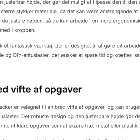
justerbar højde, der gør det muligt at tilpasse den til den
 større stykker materiale, da det kan være anstrengende at 
u justere højden, så du kan arbejde i en mere ergonomisk k
mhed i kroppen.
k et fantastisk værktøj, der er designet til at gøre dit arbe
lle og DIY-entusiaster, der ønsker at spare tid og kræfter,
ed vifte af opgaver
cker er velegnet til en bred vifte af opgaver, og kan bruge
siaster. Det robuste design og den justerbare højde gør det
 nemt klare opgaver som at skære træ, metal eller plastik.