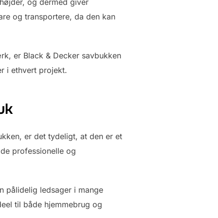
g højder, og dermed giver
vare og transportere, da den kan
værk, er Black & Decker savbukken
 i ethvert projekt.
uk
en, er det tydeligt, at den er et
både professionelle og
n pålidelig ledsager i mange
ideel til både hjemmebrug og